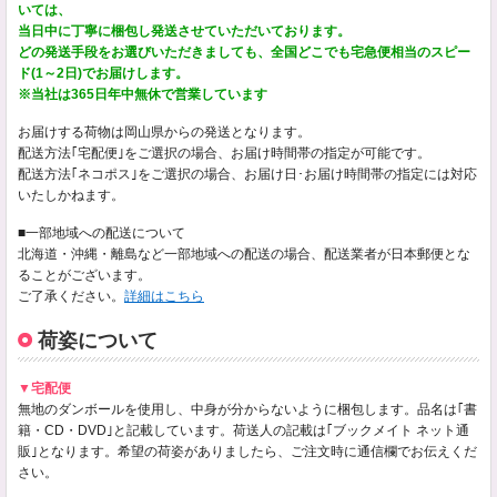
いては、
当日中に丁寧に梱包し発送させていただいております。
どの発送手段をお選びいただきましても、全国どこでも宅急便相当のスピー
ド(1～2日)でお届けします。
※当社は365日年中無休で営業しています
お届けする荷物は岡山県からの発送となります。
配送方法｢宅配便｣をご選択の場合、お届け時間帯の指定が可能です。
配送方法｢ネコポス｣をご選択の場合、お届け日･お届け時間帯の指定には対応
いたしかねます。
■一部地域への配送について
北海道・沖縄・離島など一部地域への配送の場合、配送業者が日本郵便とな
ることがございます。
ご了承ください。
詳細はこちら
荷姿について
▼宅配便
無地のダンボールを使用し、中身が分からないように梱包します。品名は｢書
籍・CD・DVD｣と記載しています。荷送人の記載は｢ブックメイト ネット通
販｣となります。希望の荷姿がありましたら、ご注文時に通信欄でお伝えくだ
さい。