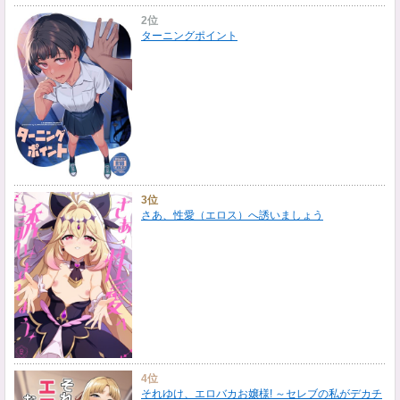
2位
ターニングポイント
3位
さあ、性愛（エロス）へ誘いましょう
4位
それゆけ、エロバカお嬢様! ～セレブの私がデカチ