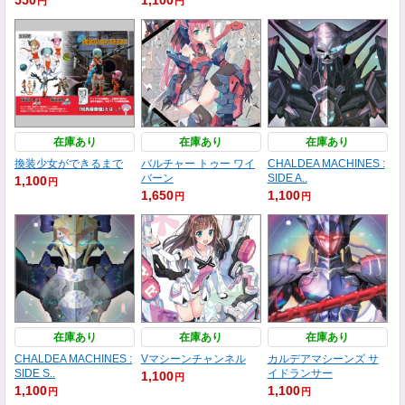
円
円
在庫あり
在庫あり
在庫あり
換装少女ができるまで
バルチャー トゥー ワイ
CHALDEA MACHINES :
バーン
SIDE A..
1,100
円
1,650
1,100
円
円
在庫あり
在庫あり
在庫あり
CHALDEA MACHINES :
Vマシーンチャンネル
カルデアマシーンズ サ
SIDE S..
イドランサー
1,100
円
1,100
1,100
円
円