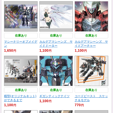
在庫あり
在庫あり
在庫あり
マシーナリーオブメイデ
カルデアマシーンズ サ
カルデアマシーンズ サ
ン
イドドーター
イドアーチャー
1,650
1,100
1,100
円
円
円
在庫あり
在庫あり
在庫あり
模型(オリジナルキット)
ギガンティックナイツ
コードビースト スケッ
ができるまで
チ＆モデル
1,100
円
1,100
770
円
円