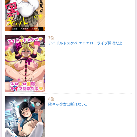
7位
アイドルドスケベ エロエロ ライブ開演だよ
8位
陰キャ少女は断れない1