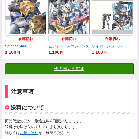
在庫切れ
在庫切れ
在庫切れ
Spirit of Steel
ビデオゲームマシーンズ
ワイバーンガール
1,100
1,100
1,100
円
円
円
他の同人を探す
注意事項
送料について
商品代金のほか、別途送料を頂戴いたします。
送料はお届け先のエリアにより異なります。
詳しくは
お届け送料
をご確認ください。