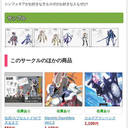
シンフォギアがお好きな方もロボがお好きな人もぜひ!
サンプル
このサークルのほかの商品
在庫あり
在庫あり
在庫あり
玩具(カプセルトイ)がで
Warship Daughters
カルデアマシーンズ
きるまで
Ver1.0
1,100
円
550
1,100