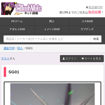
実店舗TOP
当日出荷
昼12時までのご注文は
！
PCゲーム
同人
コスROM
アダルトDVD
イメージDVD
ラブグッズ
検索
通販TOP
同人
SG01
ゲスト
さん
ログイン
カートを見る
SG01