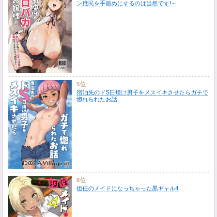
ン庶民を手籠めにするのは当然です!～
5位
宿泊先のドS日焼け男子をメスイキさせたらガチで
惚れられたお話
6位
担任のメイドになっちゃった黒ギャル4