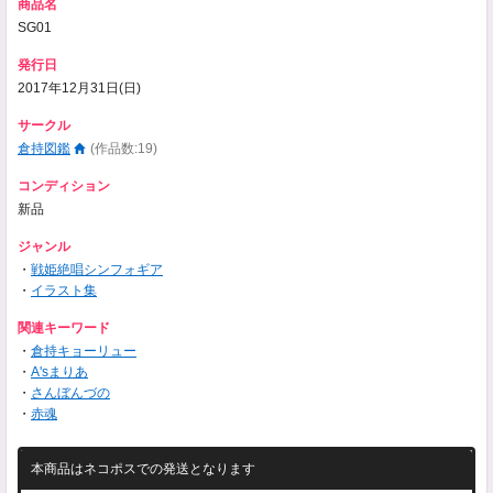
商品名
SG01
発行日
2017年12月31日(日)
サークル
倉持図鑑
(作品数:19)
コンディション
新品
ジャンル
・
戦姫絶唱シンフォギア
・
イラスト集
関連キーワード
・
倉持キョーリュー
・
A'sまりあ
・
さんぼんづの
・
赤魂
本商品はネコポスでの発送となります