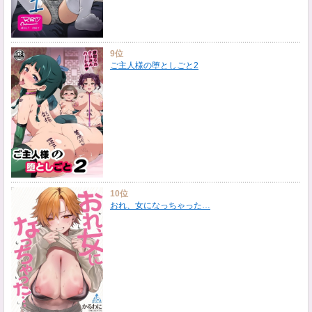
9位
ご主人様の堕としごと2
10位
おれ、女になっちゃった…