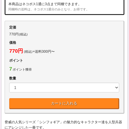
本商品はネコポス1通に3点まで同梱できます。
同梱時の送料は、ネコポス1通分のみとなり、お得です。
定価
770円
(税込)
価格
770円
+送料300円〜
(税込)
ポイント
7
ポイント獲得
数量
カートに入れる
脅威の人気シリーズ「シンフォギア」の魅力的なキャラクター達を人型兵器
にアレンジした一冊です。