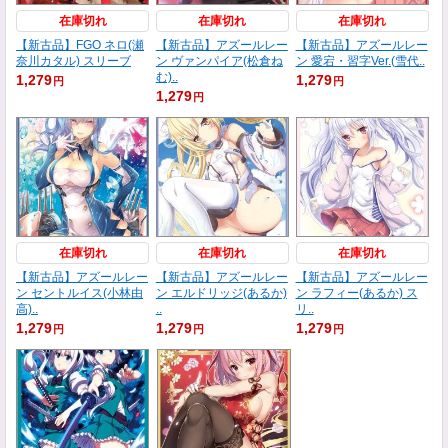
在庫切れ
在庫切れ
在庫切れ
【新古品】FGO ネロ(瀬
【新古品】アズールレー
【新古品】アズールレー
奈川カタル) スリーブ
ン ヴァンパイア(松倉ね
ン 愛宕・習字Ver.(雪代..
む)..
1,279
1,279
円
円
1,279
円
在庫切れ
在庫切れ
在庫切れ
【新古品】アズールレー
【新古品】アズールレー
【新古品】アズールレー
ン セントルイス(小林由
ン エルドリッジ(あるか)
ン ラフィー(あるか) ス
高)..
..
リ..
1,279
1,279
1,279
円
円
円