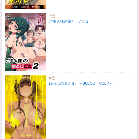
7位
ご主人様の堕としごと2
8位
はっぱのまんま。～BUJOU VOL.4～