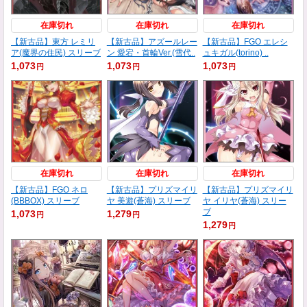
在庫切れ
在庫切れ
在庫切れ
【新古品】東方 レミリ
【新古品】アズールレー
【新古品】FGO エレシ
ア(魔界の住民) スリーブ
ン 愛宕・首輪Ver.(雪代..
ュキガル(torino) ..
1,073
1,073
1,073
円
円
円
在庫切れ
在庫切れ
在庫切れ
【新古品】FGO ネロ
【新古品】プリズマイリ
【新古品】プリズマイリ
(BBBOX) スリーブ
ヤ 美遊(蒼海) スリーブ
ヤ イリヤ(蒼海) スリー
ブ
1,073
1,279
円
円
1,279
円