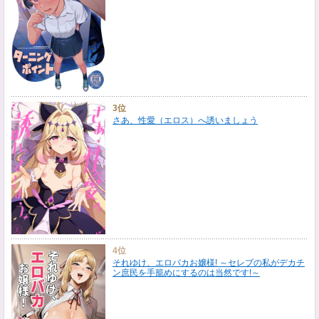
3位
さあ、性愛（エロス）へ誘いましょう
4位
それゆけ、エロバカお嬢様! ～セレブの私がデカチ
ン庶民を手籠めにするのは当然です!～