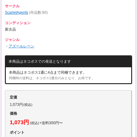
サークル
ScarletAgents
(作品数:80)
コンディション
新古品
ジャンル
・
アズールレーン
本商品はネコポスでの発送となります
本商品はネコポス1通に4点まで同梱できます。
同梱時の送料は、ネコポス1通分のみとなり、お得です。
定価
1,073円
(税込)
価格
1,073円
+送料300円〜
(税込)
ポイント