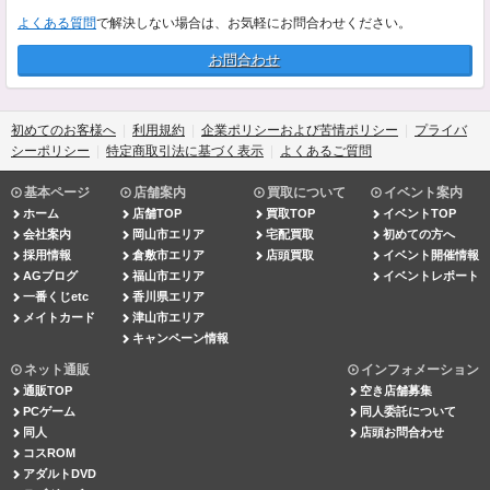
よくある質問
で解決しない場合は、お気軽にお問合わせください。
お問合わせ
初めてのお客様へ
利用規約
企業ポリシーおよび苦情ポリシー
プライバ
シーポリシー
特定商取引法に基づく表示
よくあるご質問
基本ページ
店舗案内
買取について
イベント案内
ホーム
店舗TOP
買取TOP
イベントTOP
会社案内
岡山市エリア
宅配買取
初めての方へ
採用情報
倉敷市エリア
店頭買取
イベント開催情報
AGブログ
福山市エリア
イベントレポート
一番くじetc
香川県エリア
メイトカード
津山市エリア
キャンペーン情報
ネット通販
インフォメーション
通販TOP
空き店舗募集
PCゲーム
同人委託について
同人
店頭お問合わせ
コスROM
アダルトDVD