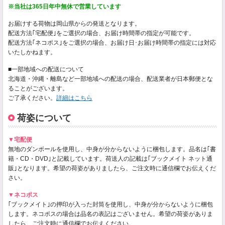
※当社は365日年中無休で営業しています
お届けする荷物は岡山県からの発送となります。
配送方法｢宅配便｣をご選択の場合、お届け時間帯の指定が可能です。
配送方法｢ネコポス｣をご選択の場合、お届け日･お届け時間帯の指定には対応
いたしかねます。
■一部地域への配送について
北海道・沖縄・離島など一部地域への配送の場合、配送業者が日本郵便とな
ることがございます。
ご了承ください。
詳細はこちら
荷姿について
▼宅配便
無地のダンボールを使用し、中身が分からないように梱包します。品名は｢書
籍・CD・DVD｣と記載しています。荷送人の記載は｢ブックメイト ネット通
販｣となります。希望の荷姿がありましたら、ご注文時に通信欄でお伝えくだ
さい。
▼ネコポス
｢ブックメイト｣の押印が入った封筒を使用し、中身が分からないように梱包
します。ネコポスの場合は品名の表記はございません。希望の荷姿がありま
したら、ご注文時に通信欄でお伝えください。