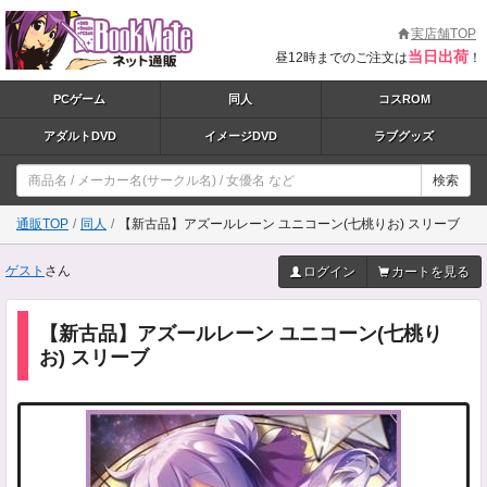
実店舗TOP
当日出荷
昼12時までのご注文は
！
PCゲーム
同人
コスROM
アダルトDVD
イメージDVD
ラブグッズ
検索
通販TOP
同人
【新古品】アズールレーン ユニコーン(七桃りお) スリーブ
ゲスト
さん
ログイン
カートを見る
【新古品】アズールレーン ユニコーン(七桃り
お) スリーブ