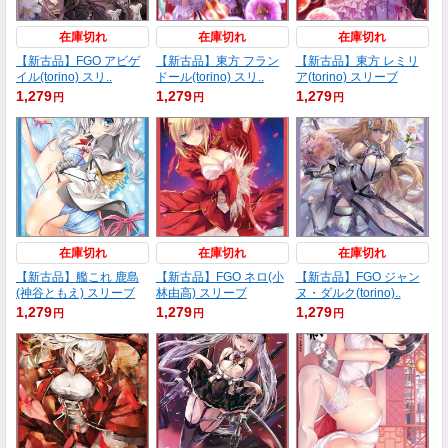
在庫切れ
在庫切れ
在庫切れ
【新古品】FGO アビゲ
【新古品】東方 フラン
【新古品】東方 レミリ
イル(torino) スリ..
ドール(torino) スリ..
ア(torino) スリーブ
1,279
1,279
1,279
円
円
円
在庫切れ
在庫切れ
在庫切れ
【新古品】艦これ 鹿島
【新古品】FGO ネロ(小
【新古品】FGO ジャン
(神谷ともえ) スリーブ
林由高) スリーブ
ヌ・ダルク(torino)..
1,279
1,279
1,279
円
円
円