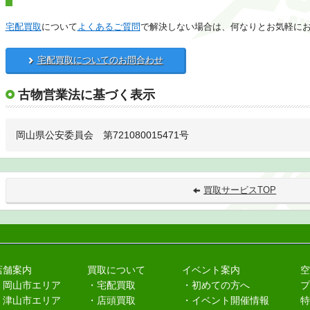
宅配買取
について
よくあるご質問
で解決しない場合は、何なりとお気軽に
宅配買取についてのお問合わせ
古物営業法に基づく表示
岡山県公安委員会 第721080015471号
買取サービスTOP
店舗案内
買取について
イベント案内
空
・岡山市エリア
・宅配買取
・初めての方へ
プ
・津山市エリア
・店頭買取
・イベント開催情報
特