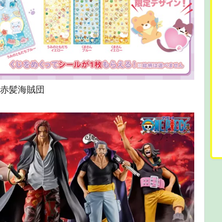
 赤髪海賊団