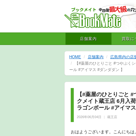
店舗案内
買取に
HOME
店舗案内
広島県内の店
【#薬屋のひとりごと #つやぷくシ
ール #アイマス #ダンダダン 】
【#薬屋のひとりごと #
クメイト蔵王店 6月入
ラゴンボール #アイマス
2026年06月04日
蔵王店
おはようございます。こんにちは。こ