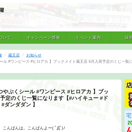
ついて
キャンペーン情報
イベント案内
採
舗
蔵王店
お知らせ
ール #ワンピース #ヒロアカ 】ブックメイト蔵王店 6月入荷予定のくじ一覧
つやぷくシール #ワンピース #ヒロアカ 】ブッ
荷予定のくじ一覧になります【#ハイキュー #ド
 #ダンダダン 】
んばんは。こんばんよー( ﾟДﾟ)ﾉ