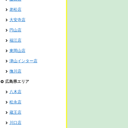
老松店
大安寺店
円山店
福江店
東岡山店
津山インター店
撫川店
広島県エリア
八木店
松永店
蔵王店
川口店