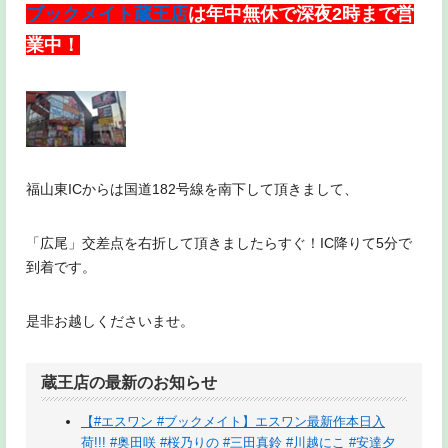
ブックメイト蔵王店
は年中無休で深夜2時まで営
業中！
福山東ICからは国道182号線を南下して頂きまして、
「広尾」交差点を右折して頂きましたらすぐ！IC降りて5分で
到着です。
是非お越しくださいませ。
蔵王店の最新のお知らせ
【#エスワン #ブックメイト】エスワン最新作本日入
荷!!! #奥田咲 #桜乃りの #三田真鈴 #川越にこ #安達夕