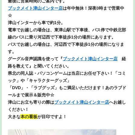
最後に営業時間のご案内です。
ブックメイト津山インター店
は年中無休！深夜0時まで営業中
☆
津山インターから車で約1分。
電車でお越しの場合は、東津山駅で下車後、バス停で中鉄北部
線のバスに乗り河辺西で下車徒歩1分の場所にあります。
バ
スでお越しの場合は、河辺西で下車徒歩1分の場所になりま
す。
グーグル音声認識を使って『
ブックメイト津山インター店
経
路を教えて』と聞いてください。
県北の同人誌・パソコンゲームは当店にお任せ下さい！「コミ
ック」や「キャラクターグッズ」
「DVD」・「ラブグッズ」もご満足いただけます！あのラブド
ールまで展示＆販売中☆
津山にお立ち寄りの際は
ブックメイト津山インター店
へお越し
ください！
大きな
本の看板
が目印ですよ！