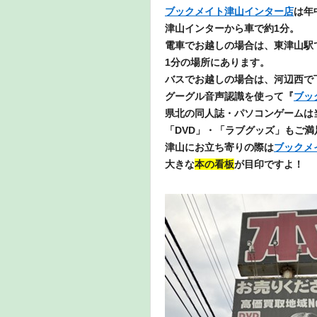
ブックメイト津山インター店
は年
津山インターから車で約1分。
電車でお越しの場合は、東津山駅
1分の場所にあります。
バ
スでお越しの場合は、河辺西で
グーグル音声認識を使って『
ブッ
県北の同人誌・パソコンゲームは
「DVD」・「ラブグッズ」もご
津山にお立ち寄りの際は
ブックメ
大きな
本の看板
が目印ですよ！