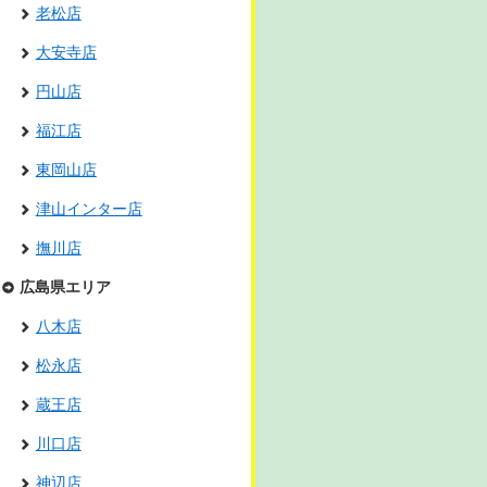
老松店
大安寺店
円山店
福江店
東岡山店
津山インター店
撫川店
広島県エリア
八木店
松永店
蔵王店
川口店
神辺店