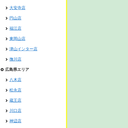
大安寺店
円山店
福江店
東岡山店
津山インター店
撫川店
広島県エリア
八木店
松永店
蔵王店
川口店
神辺店