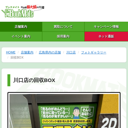
店舗案内
買取について
キャンペーン情報
イベント案内
採用案内
ネット通販
HOME
店舗案内
広島県内の店舗
川口店
フォトギャラリー
回収BOX
川口店の回収BOX