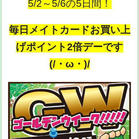
5/2～5/6の5日間！
毎日メイトカードお買い上
げポイント2倍デーです
(/・ω・)/