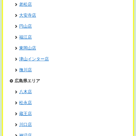
老松店
大安寺店
円山店
福江店
東岡山店
津山インター店
撫川店
広島県エリア
八木店
松永店
蔵王店
川口店
神辺店