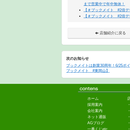
まで営業中で年中無休！
【＃ブックメイト #2倍
【＃ブックメイト #2倍
店舗紹介に戻る
次のお知らせ
ブックメイトは創業30周年！6/25ポ
ブックメイト #東岡山】
ホーム
採用案内
会社案内
ネット通販
AGブログ
一番くじetc