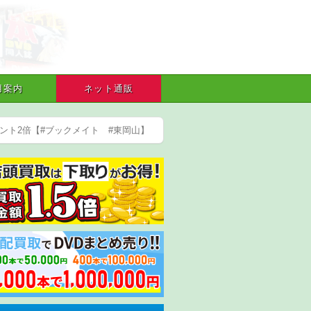
用案内
ネット通販
イント2倍【#ブックメイト #東岡山】