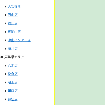
大安寺店
円山店
福江店
東岡山店
津山インター店
撫川店
広島県エリア
八木店
松永店
蔵王店
川口店
神辺店