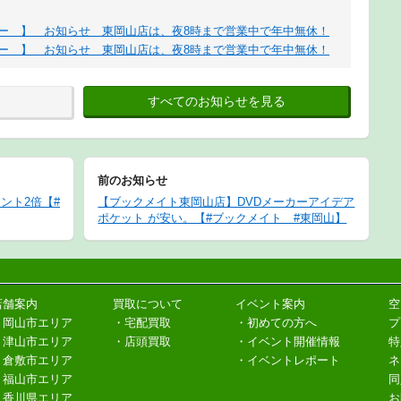
デー 】 お知らせ 東岡山店は、夜8時まで営業中で年中無休！
デー 】 お知らせ 東岡山店は、夜8時まで営業中で年中無休！
すべてのお知らせを見る
前のお知らせ
イント2倍【#
【ブックメイト東岡山店】DVDメーカーアイデア
ポケット が安い。【#ブックメイト #東岡山】
店舗案内
買取について
イベント案内
空
・岡山市エリア
・宅配買取
・初めての方へ
プ
・津山市エリア
・店頭買取
・イベント開催情報
特
・倉敷市エリア
・イベントレポート
ネ
・福山市エリア
同
・香川県エリア
お