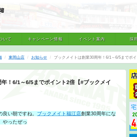
ついて
キャンペーン情報
イベント案内
採
舗
東岡山店
お知らせ
ブックメイトは創業30周年！6/1～6/5までポ
年！6/1～6/5までポイント2倍【#ブックメイ
の良い朝ですね。
ブックメイト福江店
創業30周年にな
、やったぜっ