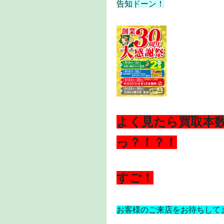
告知ドーン！
よく見たら買取本数
っ？！？！
すご！
お客様のご来店をお待ちして