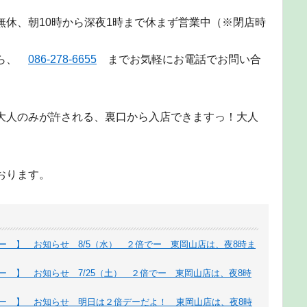
無休、朝10時から深夜1時まで休まず営業中（※閉店時
たら、
086-278-6655
までお気軽にお電話でお問い合
大人のみが許される、裏口から入店できますっ！大人
おります。
ー 】 お知らせ 8/5（水） ２倍でー 東岡山店は、夜8時ま
ー 】 お知らせ 7/25（土） ２倍でー 東岡山店は、夜8時
デー 】 お知らせ 明日は２倍デーだよ！ 東岡山店は、夜8時