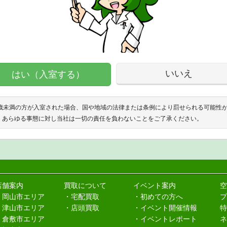
いいえ
はい（入室する）
8歳未満の方が入室された場合、国や地域の法律または条例により罰せられる可能性
、あらゆる事態に対し当社は一切の責任を負わないことをご了承ください。
店舗案内
買取について
イベント案内
空
・岡山市エリア
・宅配買取
・初めての方へ
プ
・津山市エリア
・店頭買取
・イベント開催情報
特
・倉敷市エリア
・イベントレポート
ネ