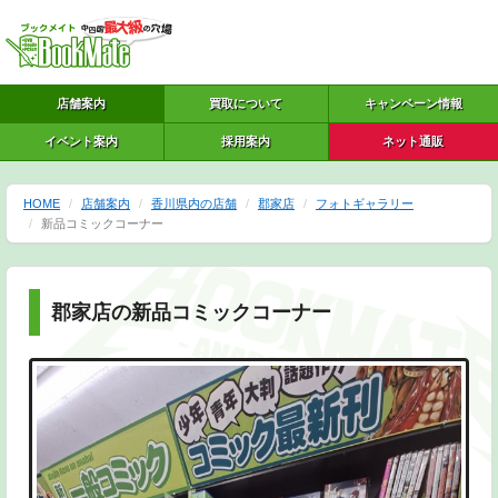
店舗案内
買取について
キャンペーン情報
イベント案内
採用案内
ネット通販
HOME
店舗案内
香川県内の店舗
郡家店
フォトギャラリー
新品コミックコーナー
郡家店の新品コミックコーナー