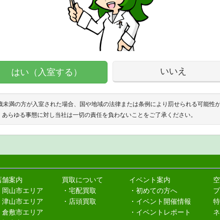
いいえ
はい（入室する）
8歳未満の方が入室された場合、国や地域の法律または条例により罰せられる可能性
、あらゆる事態に対し当社は一切の責任を負わないことをご了承ください。
店舗案内
買取について
イベント案内
空
・岡山市エリア
・宅配買取
・初めての方へ
プ
・津山市エリア
・店頭買取
・イベント開催情報
特
・倉敷市エリア
・イベントレポート
ネ