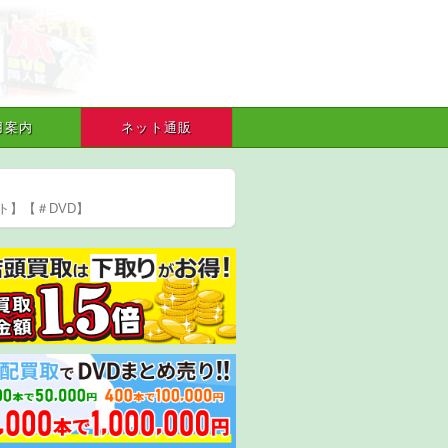
用案内
ネット通販
ト】【＃DVD】