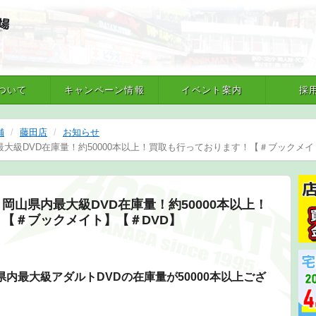
ついて
キャンペーン情報
イベント案内
採
舗
藤田店
お知らせ
大級DVD在庫量！約50000本以上！買取も行っております！【＃ブックメイ
岡山県内最大級DVD在庫量！約50000本以上！
【＃ブックメイト】【＃DVD】
県内最大級アダルトDVDの在庫量が50000本以上ござ