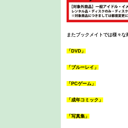
またブックメイトでは様々な
「DVD」
「ブルーレイ」
「PCゲーム」
「成年コミック」
「写真集」