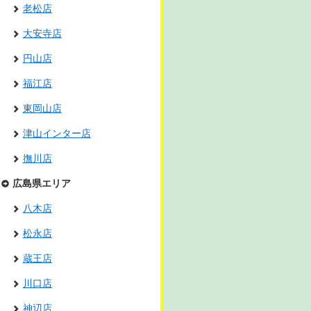
老松店
大安寺店
円山店
福江店
東岡山店
津山インター店
撫川店
広島県エリア
八木店
松永店
蔵王店
川口店
神辺店